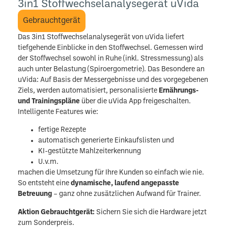
3in1 Stoffwechselanalysegerät uVida
Gebrauchtgerät
Das 3in1 Stoffwechselanalysegerät von uVida liefert
tiefgehende Einblicke in den Stoffwechsel. Gemessen wird
der Stoffwechsel sowohl in Ruhe (inkl. Stressmessung) als
auch unter Belastung (Spiroergometrie). Das Besondere an
uVida: Auf Basis der Messergebnisse und des vorgegebenen
Ziels, werden automatisiert, personalisierte
Ernährungs-
und Trainingspläne
über die uVida App freigeschalten.
Intelligente Features wie:
fertige Rezepte
automatisch generierte Einkaufslisten und
KI-gestützte Mahlzeiterkennung
U.v.m.
machen die Umsetzung für Ihre Kunden so einfach wie nie.
So entsteht eine
dynamische, laufend angepasste
Betreuung
– ganz ohne zusätzlichen Aufwand für Trainer.
Aktion Gebrauchtgerät:
Sichern Sie sich die Hardware jetzt
zum Sonderpreis.