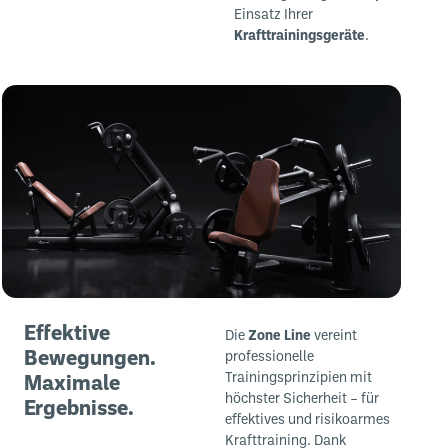
Einsatz Ihrer
Krafttrainingsgeräte
.
Effektive
Die
Zone Line
vereint
Bewegungen.
professionelle
Trainingsprinzipien mit
Maximale
höchster Sicherheit – für
Ergebnisse.
effektives und risikoarmes
Krafttraining. Dank