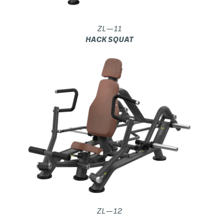
ZL—11
HACK SQUAT
ZL—12