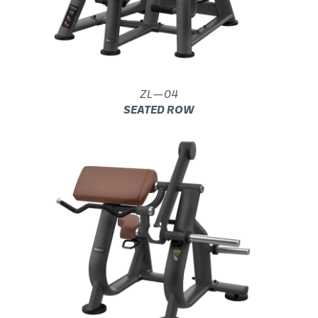
ZL—04
SEATED ROW